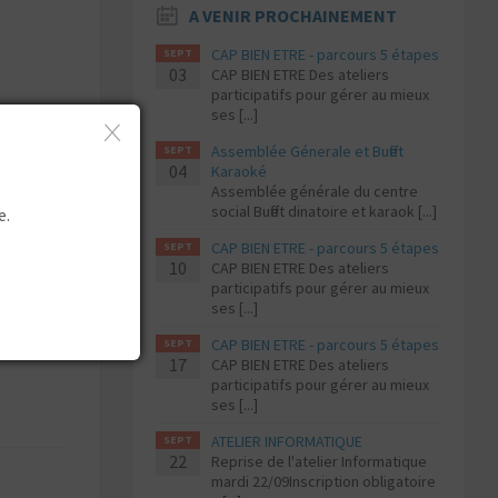
A VENIR PROCHAINEMENT
CAP BIEN ETRE - parcours 5 étapes
SEPT
03
CAP BIEN ETRE Des ateliers
participatifs pour gérer au mieux
ses [...]
Assemblée Génerale et Buffet
SEPT
04
Karaoké
Assemblée générale du centre
social Buffet dinatoire et karaok [...]
e.
CAP BIEN ETRE - parcours 5 étapes
SEPT
10
CAP BIEN ETRE Des ateliers
participatifs pour gérer au mieux
ses [...]
 !
CAP BIEN ETRE - parcours 5 étapes
SEPT
17
CAP BIEN ETRE Des ateliers
participatifs pour gérer au mieux
ses [...]
ATELIER INFORMATIQUE
SEPT
22
Reprise de l'atelier Informatique
mardi 22/09Inscription obligatoire