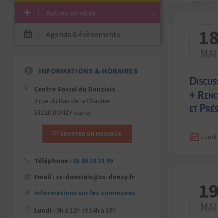
Autres services
1
Agenda & évènements
MAI
INFORMATIONS & HORAIRES
Discus
Centre Social du Donziais
+ Renc
3 rue du Bas de la Chaume
et Pré
58220 DONZY
(carte)
ENVOYER UN MESSAGE
Lundi
Téléphone :
03 86 39 33 99
Email : cs-donziais@cs-donzy.fr
1
Informations sur les communes
MAI
Lundi :
9h à 12h et 14h à 18h