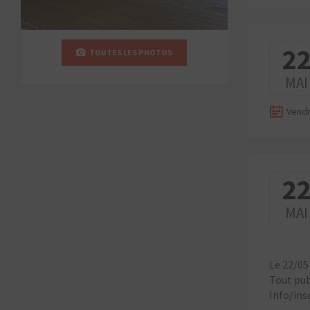
2
TOUTES LES PHOTOS
MAI
Vendr
2
MAI
Le 22/05
Tout pub
Info/ins