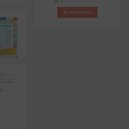
a [...]
VOIR L'AGENDA
un