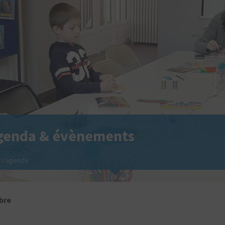
genda & évènements
L'agenda
bre