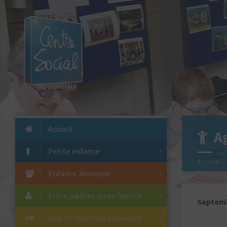
Accueil
A
Petite enfance
Accueil
Enfance Jeunesse
Entre adultes ou en famille
Septem
Aide et maintien à domicile