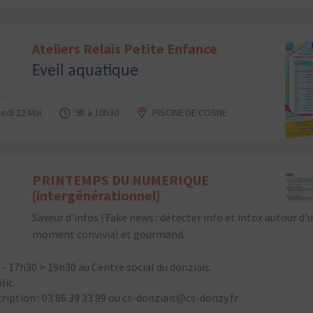
Ateliers Relais Petite Enfance
2
Eveil aquatique
edi 22 Mai
9h à 10h30
PISCINE DE COSNE
PRINTEMPS DU NUMERIQUE
2
(intergénérationnel)
Saveur d'infos ! Fake news : détecter info et intox autour d'
moment convivial et gourmand.
 – 17h30 > 19h30 au Centre social du donziais.
lic.
cription : 03 86 39 33 99 ou cs-donziais@cs-donzy.fr