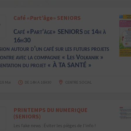
Café «Part’âge» SENIORS
8
Café «
Part’âge
» SENIORS d
e 14h à
16h30
sion autour d’un café sur les futurs projets
ontre avec la compagnie « Les
Volkanik
»
sentation du projet
« À TA SANTÉ »
 18 Mai
DE 14H A 16H30
CENTRE SOCIAL
PRINTEMPS DU NUMERIQUE
9
(SENIORS)
Les fake news : Éviter les pièges de l'info !