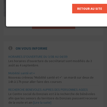
RETOUR AU SITE
TOUTES LES PHOTOS
ON VOUS INFORME
HORAIRES D'OUVERTURE DU 3/08 AU 04/09
Les horaires d'ouverture du secrétariat sont modifiés du 3
août au 4 septembre.
Mobilité santé et +
Nouveau créneau 'Mobilité santé et +' : un mardi sur deux de
14h à 17h pour aller faire des courses
RECHERCHE BENEVOLES AUPRES DES PERSONNES AGEES
Le Centre social du Donziais est à la recherche de bénévoles
afin que les seniors du territoire du Donziais puissent recevoir
de la visite et ain
[Lire la suite]