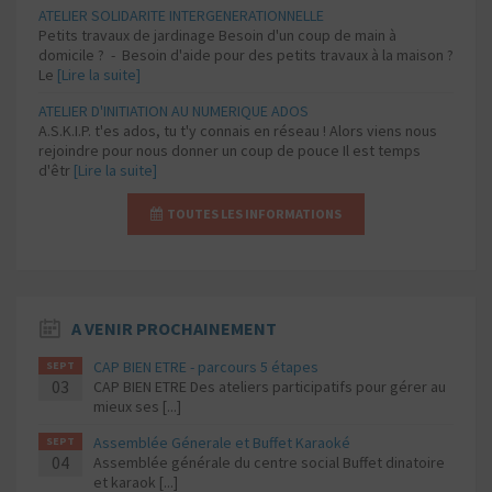
ATELIER SOLIDARITE INTERGENERATIONNELLE
Petits travaux de jardinage Besoin d'un coup de main à
domicile ? - Besoin d'aide pour des petits travaux à la maison ?
Le
[Lire la suite]
ATELIER D'INITIATION AU NUMERIQUE ADOS
A.S.K.I.P. t'es ados, tu t'y connais en réseau ! Alors viens nous
rejoindre pour nous donner un coup de pouce Il est temps
d'êtr
[Lire la suite]
TOUTES LES INFORMATIONS
A VENIR PROCHAINEMENT
CAP BIEN ETRE - parcours 5 étapes
SEPT
03
CAP BIEN ETRE Des ateliers participatifs pour gérer au
mieux ses [...]
Assemblée Génerale et Buffet Karaoké
SEPT
04
Assemblée générale du centre social Buffet dinatoire
et karaok [...]