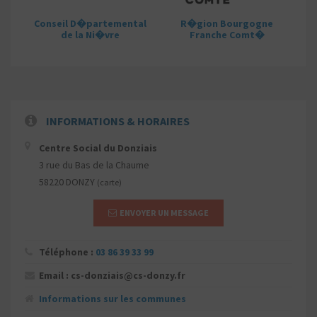
Conseil D�partemental
R�gion Bourgogne
de la Ni�vre
Franche Comt�
INFORMATIONS & HORAIRES
Centre Social du Donziais
3 rue du Bas de la Chaume
58220 DONZY
(carte)
ENVOYER UN MESSAGE
Téléphone :
03 86 39 33 99
Email : cs-donziais@cs-donzy.fr
Informations sur les communes