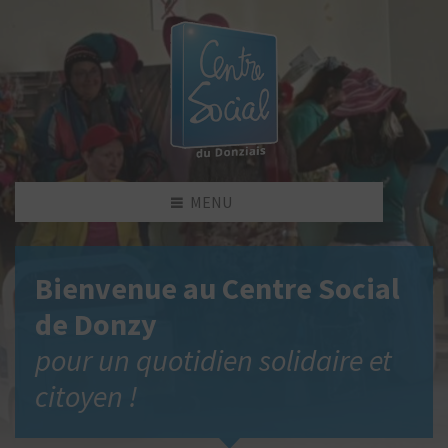
MENU
Bienvenue au Centre Social
de Donzy
pour un quotidien solidaire et
citoyen !