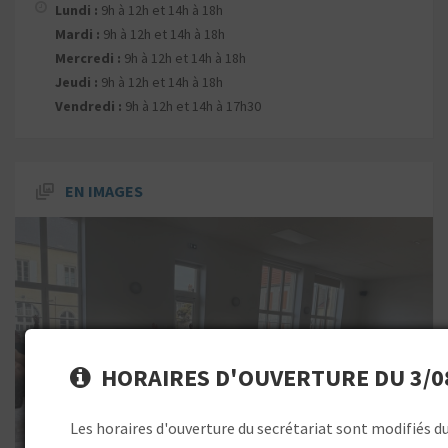
Lundi :
9h à 12h et 14h à 18h
Mardi :
9h à 12h et 14h à 18h
Mercredi :
9h à 12h et 14h à 18h
Jeudi :
9h à 12h et 14h à 18h
Vendredi :
9h à 12h et 14h à 17h30
EN IMAGES
HORAIRES D'OUVERTURE DU 3/08
Les horaires d'ouverture du secrétariat sont modifiés d