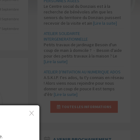
PERSONNES AGEES
Le Centre social du Donziais est à la
4 Septembre
recherche de bénévoles afin que les
seniors du territoire du Donziais puissent
0 Septembre
recevoir de la visite et ain
[Lire la suite]
7 Septembre
ATELIER SOLIDARITE
INTERGENERATIONNELLE
Petits travaux de jardinage Besoin d'un
coup de main à domicile ? - Besoin d'aide
pour des petits travaux à la maison ? Le
[Lire la suite]
ATELIER D'INITIATION AU NUMERIQUE ADOS
A.S.K.I.P. t'es ados, tu t'y connais en réseau
! Alors viens nous rejoindre pour nous
donner un coup de pouce Il est temps
d'êtr
[Lire la suite]
TOUTES LES INFORMATIONS
 de
s
e.
A VENIR PROCHAINEMENT