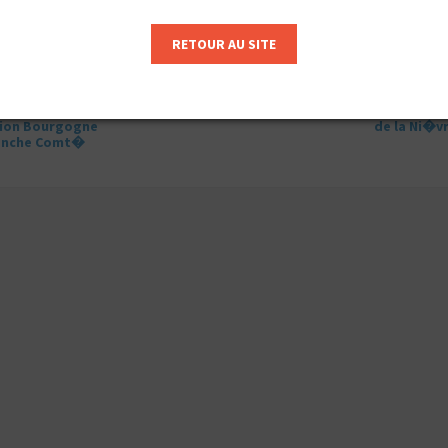
RETOUR AU SITE
MSA
Conseil D�part
on Bourgogne
de la Ni�v
anche Comt�