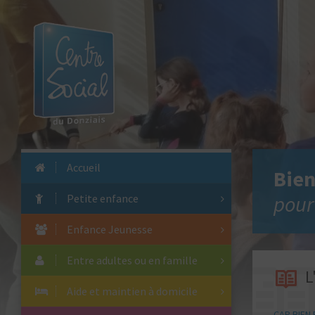
Accueil
Bien
pour 
Petite enfance
Enfance Jeunesse
Entre adultes ou en famille
L
Aide et maintien à domicile
CAP BIEN 