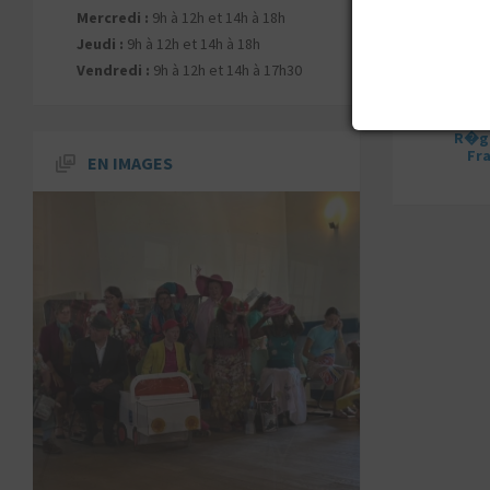
Mercredi :
9h à 12h et 14h à 18h
Jeudi :
9h à 12h et 14h à 18h
Vendredi :
9h à 12h et 14h à 17h30
R�gi
Fr
EN IMAGES