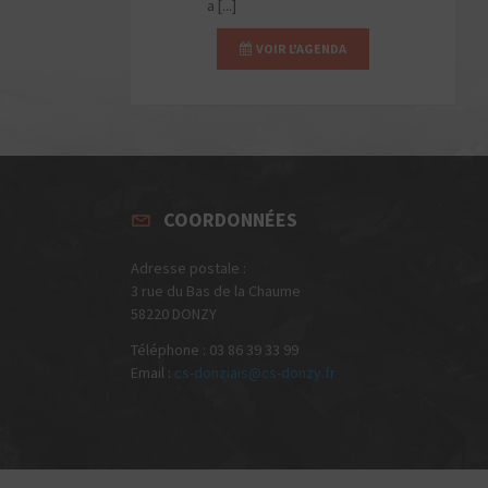
a [...]
VOIR L'AGENDA
COORDONNÉES
Adresse postale :
3 rue du Bas de la Chaume
58220 DONZY
Téléphone : 03 86 39 33 99
Email :
cs-donziais@cs-donzy.fr