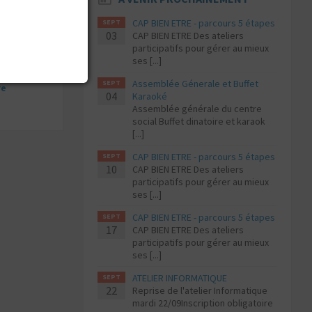
CAP BIEN ETRE - parcours 5 étapes
SEPT
03
CAP BIEN ETRE Des ateliers
participatifs pour gérer au mieux
ses [...]
emental
Assemblée Génerale et Buffet
SEPT
re
04
Karaoké
Assemblée générale du centre
social Buffet dinatoire et karaok
[...]
CAP BIEN ETRE - parcours 5 étapes
SEPT
10
CAP BIEN ETRE Des ateliers
participatifs pour gérer au mieux
ses [...]
CAP BIEN ETRE - parcours 5 étapes
SEPT
17
CAP BIEN ETRE Des ateliers
participatifs pour gérer au mieux
ses [...]
ATELIER INFORMATIQUE
SEPT
22
Reprise de l'atelier Informatique
mardi 22/09Inscription obligatoire