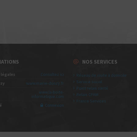
MATIONS
NOS SERVICES
 légales
Consultez ici
Réseau de visite à domicile
Service social
nzy
www.mairie-donzy.fr
Point relais santé
www.la-boite-
Relais CPAM
informatique.com
France Services
é
Connexion