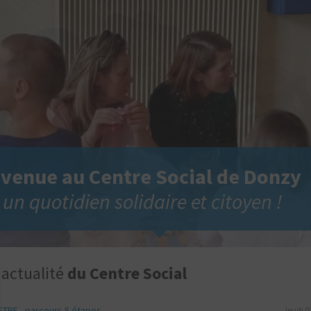
venue au Centre Social de Donzy
un quotidien solidaire et citoyen !
'actualité
du Centre Social
ETRE - parcours 5 étapes
Jeudi 0